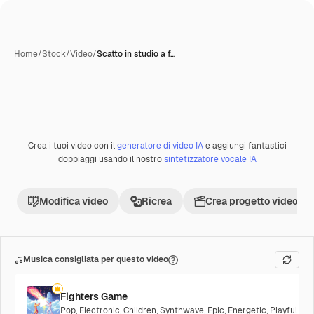
Home
/
Stock
/
Video
/
Scatto in studio a f…
Crea i tuoi video con il
generatore di video IA
e aggiungi fantastici
doppiaggi usando il nostro
sintetizzatore vocale IA
Modifica video
Ricrea
Crea progetto video
Musica consigliata per questo video
Fighters Game
Pop
,
Electronic
,
Children
,
Synthwave
,
Epic
,
Energetic
,
Playful