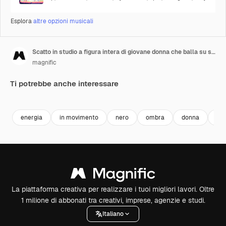
Esplora
altre opzioni musicali
Scatto in studio a figura intera di giovane donna che balla su sfondo illuminato di blu e rosa
magnific
Ti potrebbe anche interessare
energia
in movimento
nero
ombra
donna
pe
La piattaforma creativa per realizzare i tuoi migliori lavori. Oltre
1 milione di abbonati tra creativi, imprese, agenzie e studi.
Italiano