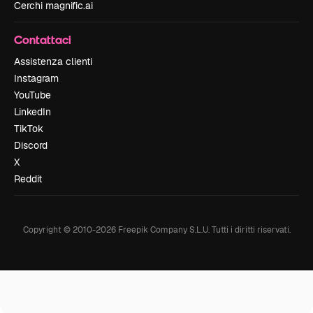
Cerchi magnific.ai
Contattaci
Assistenza clienti
Instagram
YouTube
LinkedIn
TikTok
Discord
X
Reddit
Copyright © 2010-
2026
Freepik Company S.L.U.
Tutti i diritti riservati
.