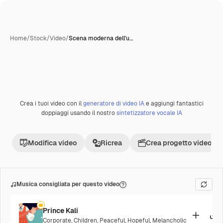
Home
/
Stock
/
Video
/
Scena moderna dell'u…
Crea i tuoi video con il
generatore di video IA
e aggiungi fantastici
doppiaggi usando il nostro
sintetizzatore vocale IA
Modifica video
Ricrea
Crea progetto video
Musica consigliata per questo video
Prince Kali
Corporate
,
Children
,
Peaceful
,
Hopeful
,
Melancholic