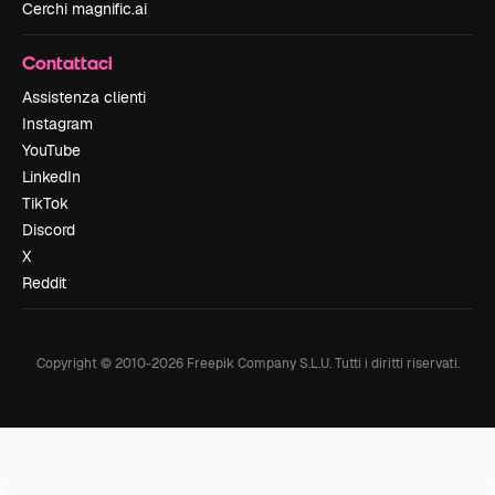
Cerchi magnific.ai
Contattaci
Assistenza clienti
Instagram
YouTube
LinkedIn
TikTok
Discord
X
Reddit
Copyright © 2010-
2026
Freepik Company S.L.U.
Tutti i diritti riservati
.