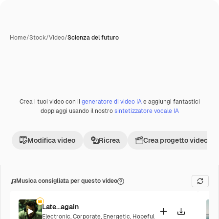
Home
/
Stock
/
Video
/
Scienza del futuro
Crea i tuoi video con il
generatore di video IA
e aggiungi fantastici
doppiaggi usando il nostro
sintetizzatore vocale IA
Modifica video
Ricrea
Crea progetto video
Musica consigliata per questo video
Late...again
Electronic
,
Corporate
,
Energetic
,
Hopeful