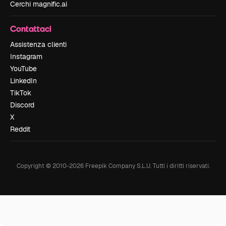
Cerchi magnific.ai
Contattaci
Assistenza clienti
Instagram
YouTube
LinkedIn
TikTok
Discord
X
Reddit
Copyright © 2010-
2026
Freepik Company S.L.U.
Tutti i diritti riservati
.