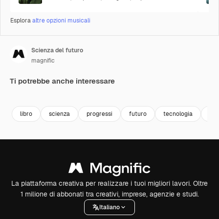
Esplora
altre opzioni musicali
Scienza del futuro
magnific
Ti potrebbe anche interessare
libro
scienza
progressi
futuro
tecnologia
ist
La piattaforma creativa per realizzare i tuoi migliori lavori. Oltre
1 milione di abbonati tra creativi, imprese, agenzie e studi.
Italiano