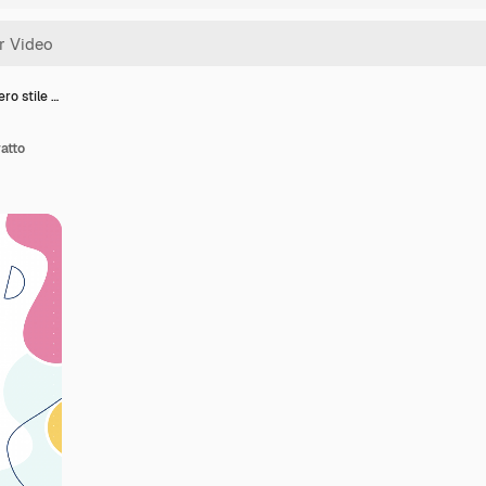
ero stile …
ratto