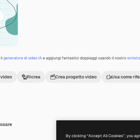
il
generatore di video IA
e aggiungi fantastici doppiaggi usando il nostro
sinteti
 video
Ricrea
Crea progetto video
Usa come rif
essare
By clicking “Accept All Cookies”, you ag