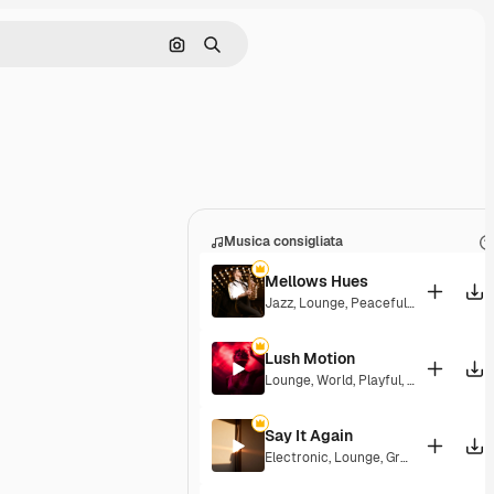
Cerca per immagine
Ricerca
Musica consigliata
Mellows Hues
Jazz
,
Lounge
,
Peaceful
,
Playful
Lush Motion
Lounge
,
World
,
Playful
,
Elegant
Say It Again
Electronic
,
Lounge
,
Groovy
,
Playful