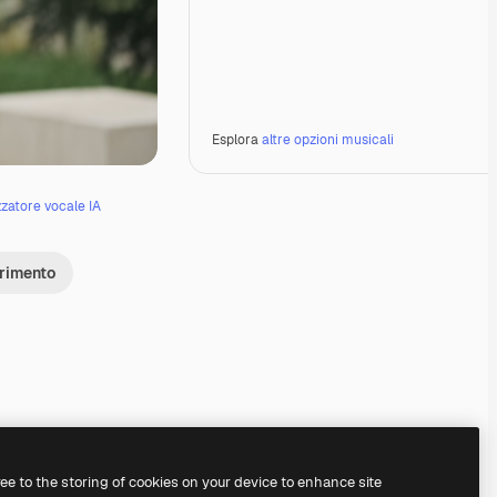
Esplora
altre opzioni musicali
zzatore vocale IA
erimento
ree to the storing of cookies on your device to enhance site