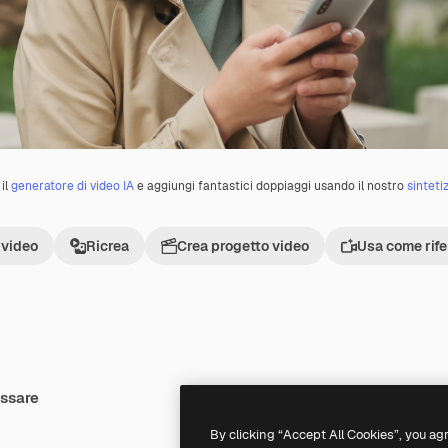
il
generatore di video IA
e aggiungi fantastici doppiaggi usando il nostro
sinteti
 video
Ricrea
Crea progetto video
Usa come rif
essare
By clicking “Accept All Cookies”, you ag