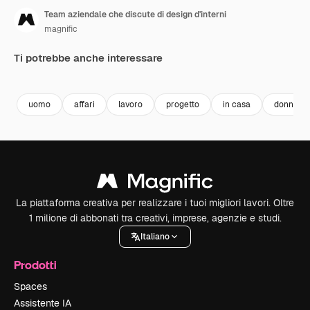
Team aziendale che discute di design d'interni
magnific
Ti potrebbe anche interessare
Premium
Premium
uomo
affari
lavoro
progetto
in casa
donna
La piattaforma creativa per realizzare i tuoi migliori lavori. Oltre
1 milione di abbonati tra creativi, imprese, agenzie e studi.
Italiano
Prodotti
Spaces
Assistente IA