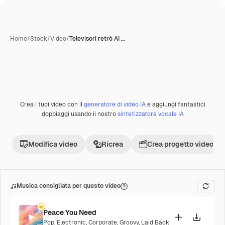
Home
/
Stock
/
Video
/
Televisori retrò AI …
Crea i tuoi video con il
generatore di video IA
e aggiungi fantastici
doppiaggi usando il nostro
sintetizzatore vocale IA
Modifica video
Ricrea
Crea progetto video
Musica consigliata per questo video
Peace You Need
Pop
,
Electronic
,
Corporate
,
Groovy
,
Laid Back