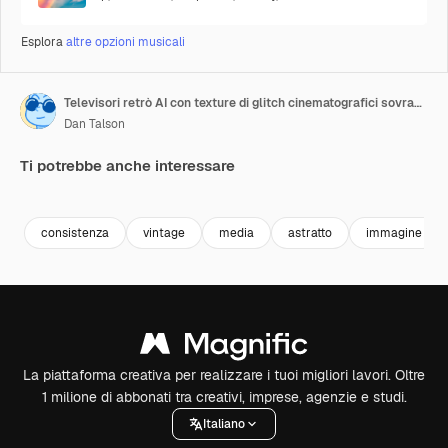
Esplora
altre opzioni musicali
Televisori retrò AI con texture di glitch cinematografici sovrapposte
Dan Talson
Ti potrebbe anche interessare
Premium
Premium
Generato dall'IA
Premium
Premium
Generato da
consistenza
vintage
media
astratto
immagine
La piattaforma creativa per realizzare i tuoi migliori lavori. Oltre
1 milione di abbonati tra creativi, imprese, agenzie e studi.
Italiano