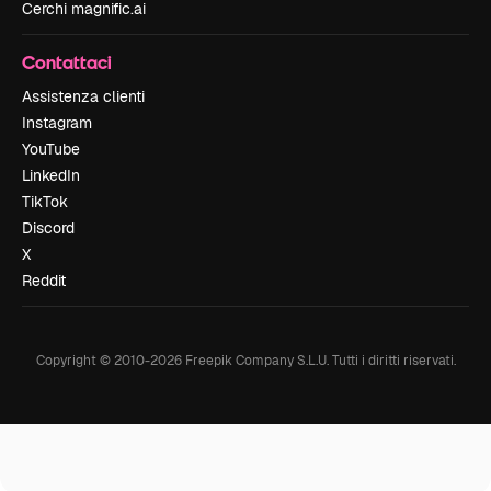
Cerchi magnific.ai
Contattaci
Assistenza clienti
Instagram
YouTube
LinkedIn
TikTok
Discord
X
Reddit
Copyright © 2010-
2026
Freepik Company S.L.U.
Tutti i diritti riservati
.