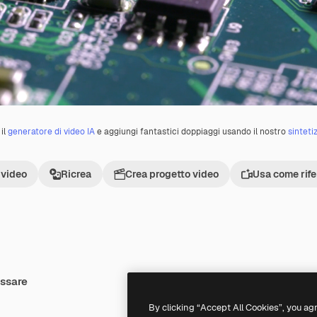
il
generatore di video IA
e aggiungi fantastici doppiaggi usando il nostro
sinteti
 video
Ricrea
Crea progetto video
Usa come rif
essare
Premium
Premium
Generato dall'IA
By clicking “Accept All Cookies”, you ag