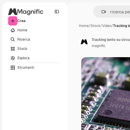
Crea
Home
/
Stock
/
Video
/
Tracking l
Home
Ricerca
Tracking lento su circ
magnific
Stock
Esplora
Strumenti