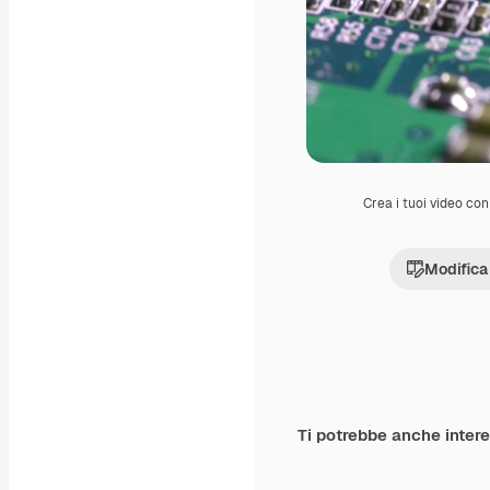
Crea i tuoi video con 
Modifica
Ti potrebbe anche inter
Premium
Premium
Generato dall'IA