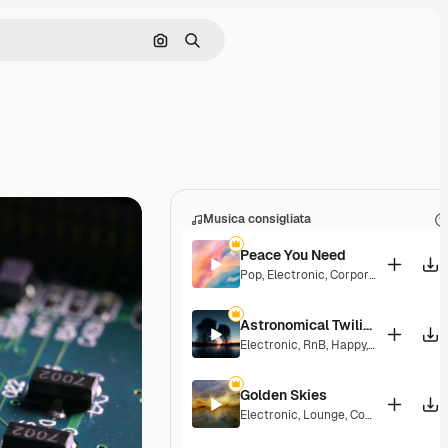
Cerca per immagine
Ricerca
Musica consigliata
Peace You Need
Pop
,
Electronic
,
Corporate
,
Groovy
,
La
Astronomical Twilight
Electronic
,
RnB
,
Happy
,
Groovy
,
Laid 
Golden Skies
Electronic
,
Lounge
,
Corporate
,
Groov