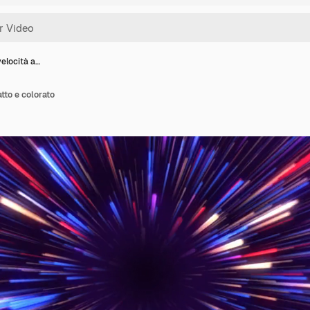
velocità a…
atto e colorato