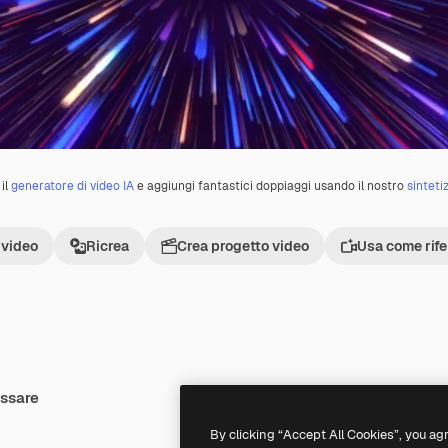
il
generatore di video IA
e aggiungi fantastici doppiaggi usando il nostro
sinteti
 video
Ricrea
Crea progetto video
Usa come rif
essare
By clicking “Accept All Cookies”, you ag