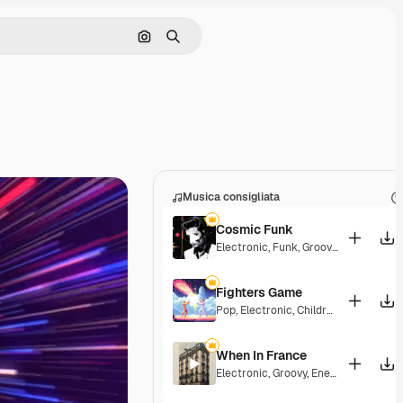
Cerca per immagine
Ricerca
Musica consigliata
Cosmic Funk
Electronic
,
Funk
,
Groovy
,
Energetic
Fighters Game
Pop
,
Electronic
,
Children
,
Synthwave
When In France
Electronic
,
Groovy
,
Energetic
,
Playful