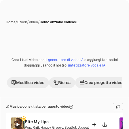
Home
/
Stock
/
Video
/
Uomo anziano caucasi…
Crea i tuoi video con il
generatore di video IA
e aggiungi fantastici
doppiaggi usando il nostro
sintetizzatore vocale IA
Modifica video
Ricrea
Crea progetto video
Musica consigliata per questo video
Bite My Lips
Pop
,
RnB
,
Happy
,
Groovy
,
Soulful
,
Upbeat