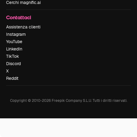
Cerchi magnific.ai
Contattaci
Assistenza clienti
Instagram
YouTube
LinkedIn
TikTok
Discord
X
Reddit
Copyright © 2010-
2026
Freepik Company S.L.U.
Tutti i diritti riservati
.