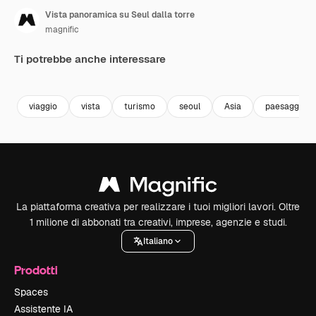
Vista panoramica su Seul dalla torre
magnific
Ti potrebbe anche interessare
Premium
Premium
Premium
Premium
viaggio
vista
turismo
seoul
Asia
paesaggio u
La piattaforma creativa per realizzare i tuoi migliori lavori. Oltre
1 milione di abbonati tra creativi, imprese, agenzie e studi.
Italiano
Prodotti
Spaces
Assistente IA