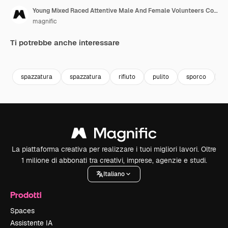
Young Mixed Raced Attentive Male And Female Volunteers Cooperating While Cleaning Up The Field
magnific
Ti potrebbe anche interessare
Premium
Premium
spazzatura
spazzatura
rifiuto
pulito
sporco
o
La piattaforma creativa per realizzare i tuoi migliori lavori. Oltre
1 milione di abbonati tra creativi, imprese, agenzie e studi.
Italiano
Prodotti
Spaces
Assistente IA