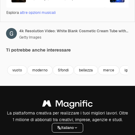
Esplora
altre opzioni musicali
4k Resolution Video: White Blank Cosmetic Cream Tube with Empty Space for Yours Design Rotating over Violet Very Peri Cylinders Products Stage Pedestal on a Violet Very Peri background loop animation
Getty Images
Ti potrebbe anche interessare
Premium
Premium
Premium
Premium
vuoto
moderno
Sfondi
bellezza
merce
igiene
La piattaforma creativa per realizzare i tuoi migliori lavori. Oltre
1 milione di abbonati tra creativi, imprese, agenzie e studi.
Italiano