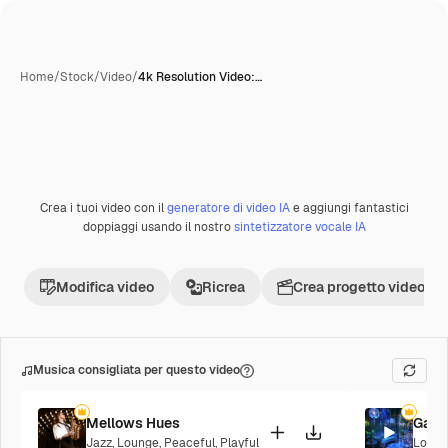
Home
/
Stock
/
Video
/
4k Resolution Video:…
Crea i tuoi video con il
generatore di video IA
e aggiungi fantastici
Premium
doppiaggi usando il nostro
sintetizzatore vocale IA
Modifica video
Ricrea
Crea progetto video
Musica consigliata per questo video
Mellows Hues
Galac
Jazz
,
Lounge
,
Peaceful
,
Playful
Loung