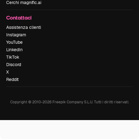
Cerchi magnific.ai
Contattaci
Assistenza clienti
Instagram
YouTube
LinkedIn
TikTok
Discord
X
Reddit
Copyright © 2010-
2026
Freepik Company S.L.U.
Tutti i diritti riservati
.