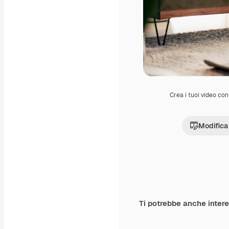
Crea i tuoi video con 
Modifica
Ti potrebbe anche inter
Premium
Premium