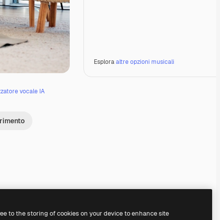
Esplora
altre opzioni musicali
zzatore vocale IA
erimento
Premium
Premium
Premium
Premium
ree to the storing of cookies on your device to enhance site