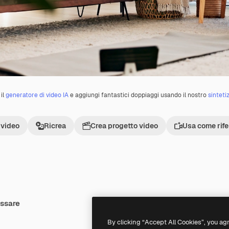
il
generatore di video IA
e aggiungi fantastici doppiaggi usando il nostro
sinteti
 video
Ricrea
Crea progetto video
Usa come rif
essare
Premium
Premium
By clicking “Accept All Cookies”, you ag