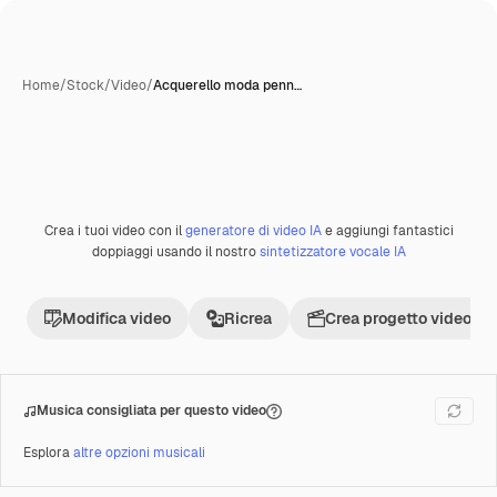
Home
/
Stock
/
Video
/
Acquerello moda penn…
Crea i tuoi video con il
generatore di video IA
e aggiungi fantastici
Premium
doppiaggi usando il nostro
sintetizzatore vocale IA
Modifica video
Ricrea
Crea progetto video
Musica consigliata per questo video
Esplora
altre opzioni musicali