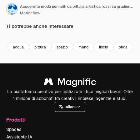
Acquerello moda pennelli da pittura artistica rossi su gradiente bianco
Motionflow
Ti potrebbe anche interessare
Premium
Premium
Premium
Premium
acqua
pittura
spazio
mano
liscio
onda
La piattaforma creativa per realizzare i tuoi migliori lavori. Oltre
1 milione di abbonati tra creativi, imprese, agenzie e studi.
Italiano
Prodotti
Spaces
Assistente IA