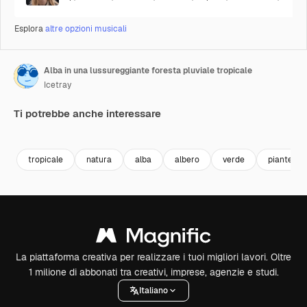
Esplora
altre opzioni musicali
Alba in una lussureggiante foresta pluviale tropicale
Icetray
Ti potrebbe anche interessare
Premium
Premium
Premium
Premium
tropicale
natura
alba
albero
verde
piante
La piattaforma creativa per realizzare i tuoi migliori lavori. Oltre
1 milione di abbonati tra creativi, imprese, agenzie e studi.
Italiano