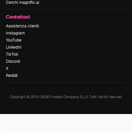
Cerchi magnific.ai
Contattaci
Assistenza clienti
Instagram
YouTube
LinkedIn
TikTok
Discord
X
Reddit
Copyright © 2010-
2026
Freepik Company S.L.U.
Tutti i diritti riservati
.