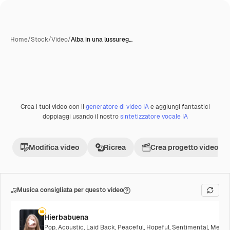
Home
/
Stock
/
Video
/
Alba in una lussureg…
Crea i tuoi video con il
generatore di video IA
e aggiungi fantastici
Premium
doppiaggi usando il nostro
sintetizzatore vocale IA
Modifica video
Ricrea
Crea progetto video
Musica consigliata per questo video
Hierbabuena
Pop
,
Acoustic
,
Laid Back
,
Peaceful
,
Hopeful
,
Sentimental
,
Melanc