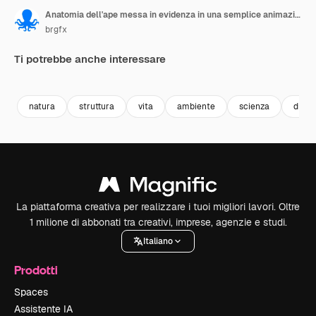
Anatomia dell'ape messa in evidenza in una semplice animazione
brgfx
Ti potrebbe anche interessare
Premium
Premium
Premium
Premium
natura
struttura
vita
ambiente
scienza
diag
La piattaforma creativa per realizzare i tuoi migliori lavori. Oltre
1 milione di abbonati tra creativi, imprese, agenzie e studi.
Italiano
Prodotti
Spaces
Assistente IA