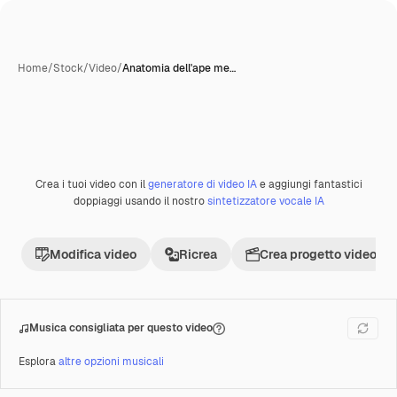
Home
/
Stock
/
Video
/
Anatomia dell'ape me…
Crea i tuoi video con il
generatore di video IA
e aggiungi fantastici
Premium
doppiaggi usando il nostro
sintetizzatore vocale IA
Modifica video
Ricrea
Crea progetto video
Musica consigliata per questo video
Esplora
altre opzioni musicali