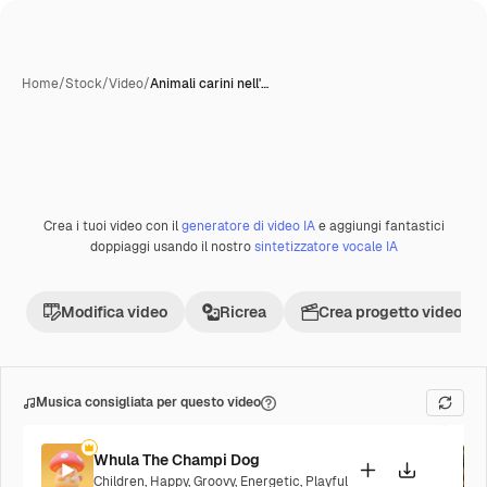
Home
/
Stock
/
Video
/
Animali carini nell'…
Crea i tuoi video con il
generatore di video IA
e aggiungi fantastici
Premium
doppiaggi usando il nostro
sintetizzatore vocale IA
Modifica video
Ricrea
Crea progetto video
Musica consigliata per questo video
Whula The Champi Dog
Children
,
Happy
,
Groovy
,
Energetic
,
Playful