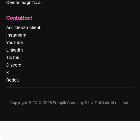
Cerchi magnific.ai
Contattaci
Assistenza clienti
Instagram
YouTube
LinkedIn
TikTok
Discord
X
Reddit
Copyright © 2010-
2026
Freepik Company S.L.U.
Tutti i diritti riservati
.