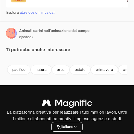
Esplora
altre opzioni musicali
Animali carini nell'animazione del campo
djvstock
Ti potrebbe anche interessare
Premium
Premium
Premium
Premium
pacifico
natura
erba
estate
primavera
anatr
La piattaforma creativa per realizzare i tuoi migliori lavori. Oltre
1 milione di abbonati tra creativi, imprese, agenzie e studi.
Italiano