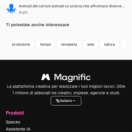
Animali dei cartoni animati su un'arca che affrontano diverse condizioni meteorologiche.
brgfx
Ti potrebbe anche interessare
Premium
Premium
Premium
Premium
protezione
tempo
tempesta
sole
natura
bar
La piattaforma creativa per realizzare i tuoi migliori lavori. Oltre
1 milione di abbonati tra creativi, imprese, agenzie e studi.
Italiano
Prodotti
Spaces
Assistente IA