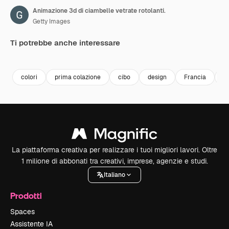
Animazione 3d di ciambelle vetrate rotolanti.
Getty Images
Ti potrebbe anche interessare
Premium
Premium
Premium
Premium
colori
prima colazione
cibo
design
Francia
m
La piattaforma creativa per realizzare i tuoi migliori lavori. Oltre
1 milione di abbonati tra creativi, imprese, agenzie e studi.
Italiano
Prodotti
Spaces
Assistente IA