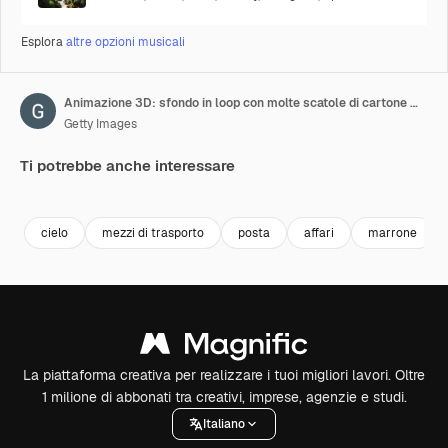
Esplora
altre opzioni musicali
Animazione 3D: sfondo in loop con molte scatole di cartone marroni aperte che volano e si chiudono in movimento. Servizio di consegna espressa di cibo e merci.
Getty Images
Ti potrebbe anche interessare
Premium
Premium
Generato dall'IA
Premium
Premium
Generato da
cielo
mezzi di trasporto
posta
affari
marrone
La piattaforma creativa per realizzare i tuoi migliori lavori. Oltre
1 milione di abbonati tra creativi, imprese, agenzie e studi.
Italiano