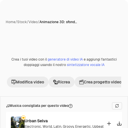
Home
/
Stock
/
Video
/
Animazione 3D: sfond…
Crea i tuoi video con il
generatore di video IA
e aggiungi fantastici
Premium
doppiaggi usando il nostro
sintetizzatore vocale IA
Modifica video
Ricrea
Crea progetto video
Musica consigliata per questo video
Urban Selva
Electronic
,
World
,
Latin
,
Groovy
,
Energetic
,
Upbeat