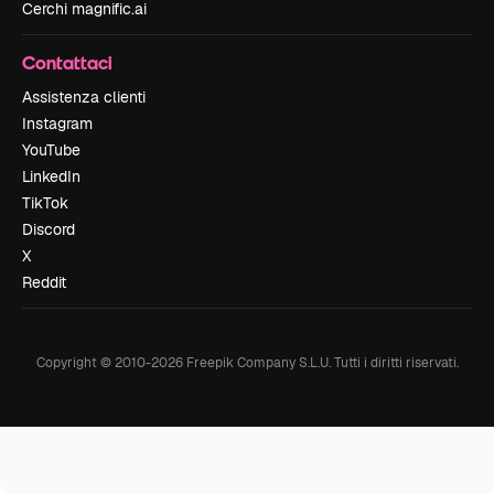
Cerchi magnific.ai
Contattaci
Assistenza clienti
Instagram
YouTube
LinkedIn
TikTok
Discord
X
Reddit
Copyright © 2010-
2026
Freepik Company S.L.U.
Tutti i diritti riservati
.