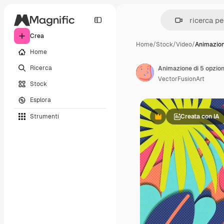
Crea
Home
/
Stock
/
Video
/
Animazion
Home
Ricerca
Animazione di 5 opzioni
VectorFusionArt
Stock
Esplora
Strumenti
Creata con IA
Premium