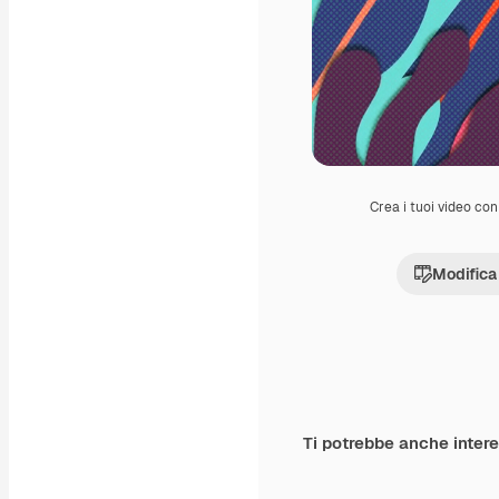
Crea i tuoi video con 
Modifica
Ti potrebbe anche inter
Premium
Premium
Generato dall'IA