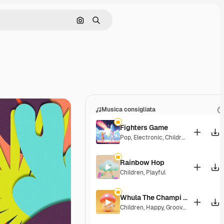
Cerca per immagine
Ricerca
Musica consigliata
Fighters Game
Pop
,
Electronic
,
Children
,
Synthwave
Rainbow Hop
Children
,
Playful
Whula The Champi Dog
Children
,
Happy
,
Groovy
,
Energetic
,
Pl