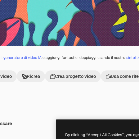
il
generatore di video IA
e aggiungi fantastici doppiaggi usando il nostro
sinteti
 video
Ricrea
Crea progetto video
Usa come rif
essare
Premium
Premium
Generato dall'IA
By clicking “Accept All Cookies”, you ag