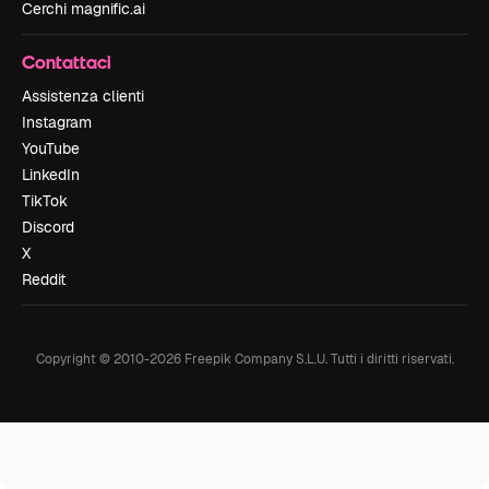
Cerchi magnific.ai
Contattaci
Assistenza clienti
Instagram
YouTube
LinkedIn
TikTok
Discord
X
Reddit
Copyright © 2010-
2026
Freepik Company S.L.U.
Tutti i diritti riservati
.