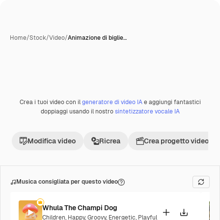
Home
/
Stock
/
Video
/
Animazione di biglie…
Creata con IA
Crea i tuoi video con il
generatore di video IA
e aggiungi fantastici
Premium
doppiaggi usando il nostro
sintetizzatore vocale IA
Modifica video
Ricrea
Crea progetto video
Musica consigliata per questo video
Whula The Champi Dog
Children
,
Happy
,
Groovy
,
Energetic
,
Playful