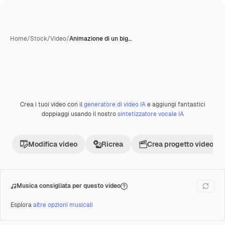
Home
/
Stock
/
Video
/
Animazione di un big…
Creata con IA
Crea i tuoi video con il
generatore di video IA
e aggiungi fantastici
Premium
doppiaggi usando il nostro
sintetizzatore vocale IA
Modifica video
Ricrea
Crea progetto video
Musica consigliata per questo video
Esplora
altre opzioni musicali