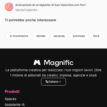
Animazione di un biglietto di San Valentino con fiori
VectorFusionArt
Ti potrebbe anche interessare
Premium
Premium
Generato dall'IA
Premium
Premium
Generato da
in movimento
sfondo
vacanza
luminoso
fiore
La piattaforma creativa per realizzare i tuoi migliori lavori. Oltre
1 milione di abbonati tra creativi, imprese, agenzie e studi.
Italiano
Prodotti
Spaces
Assistente IA