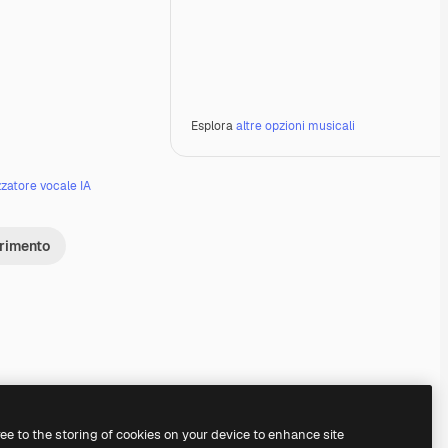
Esplora
altre opzioni musicali
zzatore vocale IA
erimento
Premium
Premium
Generato dall'IA
Premium
Premium
Generato dall'IA
ree to the storing of cookies on your device to enhance site