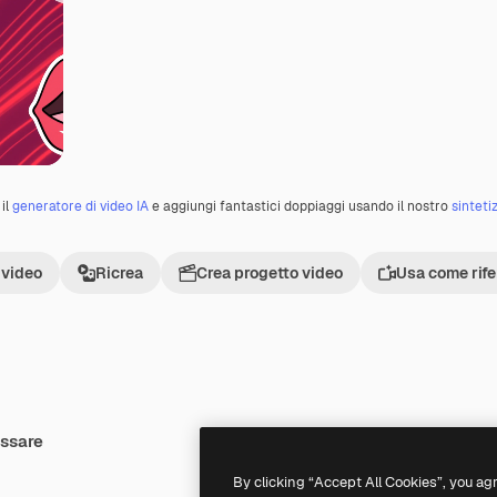
il
generatore di video IA
e aggiungi fantastici doppiaggi usando il nostro
sinteti
 video
Ricrea
Crea progetto video
Usa come rif
essare
Premium
Premium
Generato dall'IA
By clicking “Accept All Cookies”, you ag