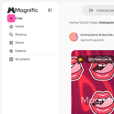
Crea
Home
/
Stock
/
Video
/
Animazion
Home
Ricerca
Animazione di bocche 
VectorFusionArt
Stock
Esplora
Strumenti
Creata con IA
Premium