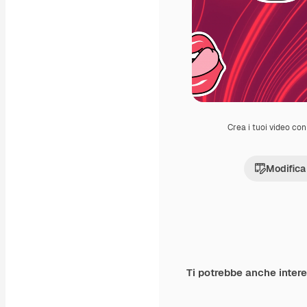
Crea i tuoi video con 
Modifica
Ti potrebbe anche inter
Premium
Premium
Generato dall'IA