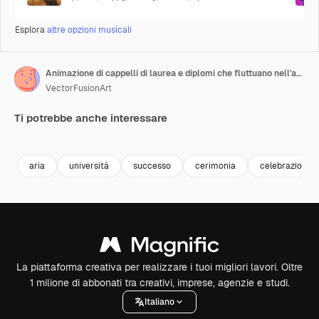
Esplora
altre opzioni musicali
Animazione di cappelli di laurea e diplomi che fluttuano nell'aria
VectorFusionArt
Ti potrebbe anche interessare
Premium
Premium
Premium
Premium
Generato da
aria
università
successo
cerimonia
celebrazione
La piattaforma creativa per realizzare i tuoi migliori lavori. Oltre
1 milione di abbonati tra creativi, imprese, agenzie e studi.
Italiano