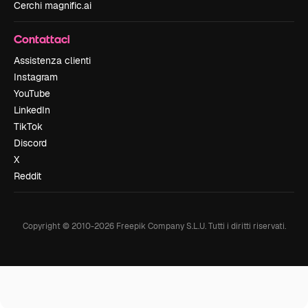
Cerchi magnific.ai
Contattaci
Assistenza clienti
Instagram
YouTube
LinkedIn
TikTok
Discord
X
Reddit
Copyright © 2010-
2026
Freepik Company S.L.U.
Tutti i diritti riservati
.