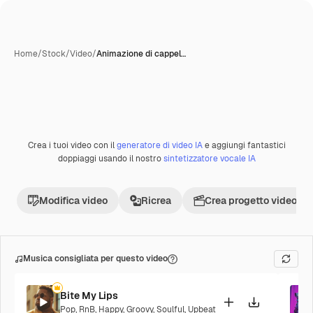
Home
/
Stock
/
Video
/
Animazione di cappel…
Crea i tuoi video con il
generatore di video IA
e aggiungi fantastici
Premium
doppiaggi usando il nostro
sintetizzatore vocale IA
Modifica video
Ricrea
Crea progetto video
Musica consigliata per questo video
Bite My Lips
Pop
,
RnB
,
Happy
,
Groovy
,
Soulful
,
Upbeat