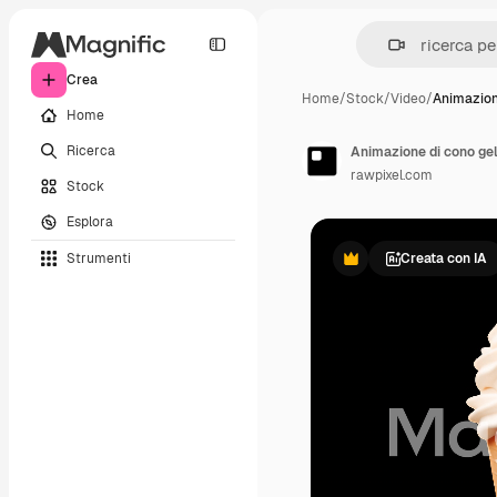
Crea
Home
/
Stock
/
Video
/
Animazion
Home
Ricerca
rawpixel.com
Stock
Esplora
Strumenti
Creata con IA
Premium