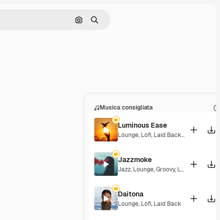
Cerca per immagine
Ricerca
Musica consigliata
Luminous Ease
Lounge
,
Lofi
,
Laid Back
,
Hopeful
Jazzmoke
Jazz
,
Lounge
,
Groovy
,
Laid Back
,
Eleg
Daitona
Lounge
,
Lofi
,
Laid Back