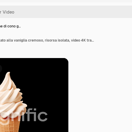
e di cono g…
Animazione di cono gelato alla vaniglia cremoso, risorsa isolata, video 4K trasparente, canale alfa, ProRes