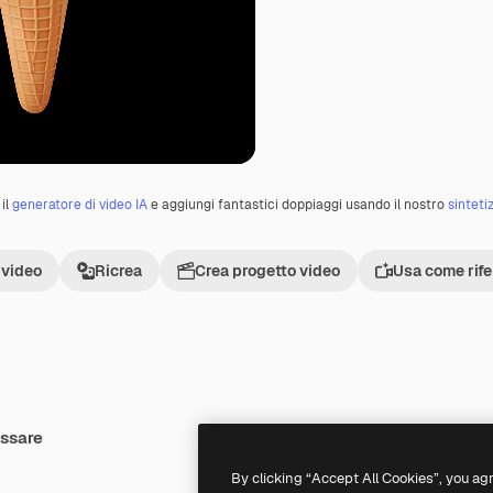
il
generatore di video IA
e aggiungi fantastici doppiaggi usando il nostro
sinteti
 video
Ricrea
Crea progetto video
Usa come rif
essare
Premium
Premium
By clicking “Accept All Cookies”, you ag