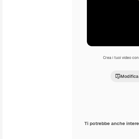
Crea i tuoi video con 
Modifica
Ti potrebbe anche inter
Premium
Premium
Generato dall'IA