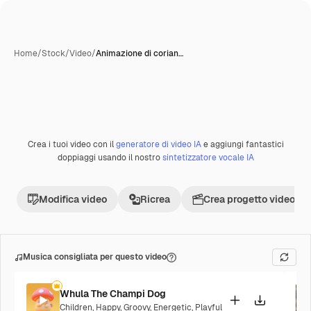
Home
/
Stock
/
Video
/
Animazione di corian…
Creata con IA
Crea i tuoi video con il
generatore di video IA
e aggiungi fantastici
Premium
doppiaggi usando il nostro
sintetizzatore vocale IA
Modifica video
Ricrea
Crea progetto video
Musica consigliata per questo video
Whula The Champi Dog
Children
,
Happy
,
Groovy
,
Energetic
,
Playful