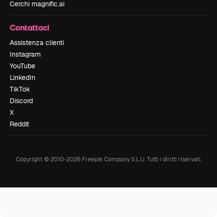
Cerchi magnific.ai
Contattaci
Assistenza clienti
Instagram
YouTube
LinkedIn
TikTok
Discord
X
Reddit
Copyright © 2010-
2026
Freepik Company S.L.U.
Tutti i diritti riservati
.