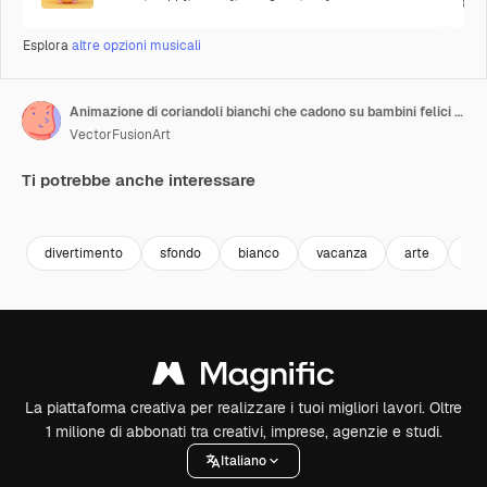
Esplora
altre opzioni musicali
Animazione di coriandoli bianchi che cadono su bambini felici di diverse etnie e un clown che si divertono a una festa.
VectorFusionArt
Ti potrebbe anche interessare
Premium
Premium
Generato dall'IA
Premium
Premium
Generato da
divertimento
sfondo
bianco
vacanza
arte
des
La piattaforma creativa per realizzare i tuoi migliori lavori. Oltre
1 milione di abbonati tra creativi, imprese, agenzie e studi.
Italiano