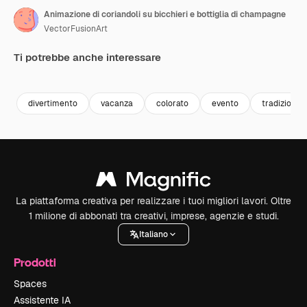
Animazione di coriandoli su bicchieri e bottiglia di champagne
VectorFusionArt
Ti potrebbe anche interessare
Premium
Premium
Premium
Premium
divertimento
vacanza
colorato
evento
tradizione
La piattaforma creativa per realizzare i tuoi migliori lavori. Oltre
1 milione di abbonati tra creativi, imprese, agenzie e studi.
Italiano
Prodotti
Spaces
Assistente IA