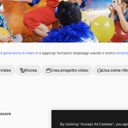
il
generatore di video IA
e aggiungi fantastici doppiaggi usando il nostro
sinteti
 video
Ricrea
Crea progetto video
Usa come rif
essare
Premium
Premium
Generato dall'IA
By clicking “Accept All Cookies”, you ag