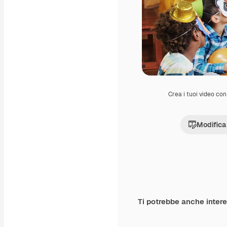
Crea i tuoi video con 
Modifica
Ti potrebbe anche inter
Premium
Premium