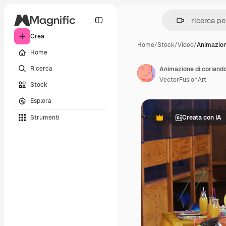
Crea
Home
/
Stock
/
Video
/
Animazion
Home
Ricerca
VectorFusionArt
Stock
Esplora
Strumenti
Creata con IA
Premium