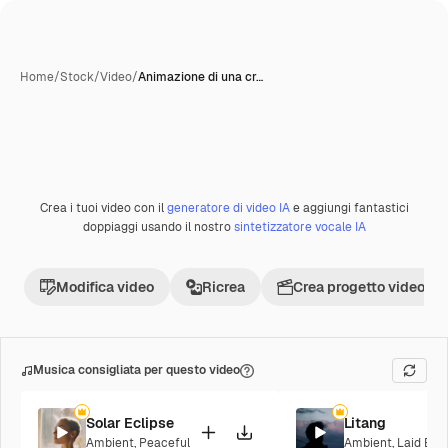
Home
/
Stock
/
Video
/
Animazione di una cr…
Creata con IA
Crea i tuoi video con il
generatore di video IA
e aggiungi fantastici
Premium
doppiaggi usando il nostro
sintetizzatore vocale IA
Modifica video
Ricrea
Crea progetto video
Musica consigliata per questo video
Solar Eclipse
Litang
Ambient
,
Peaceful
Ambient
,
Laid Bac