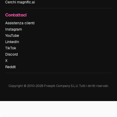
Cerchi magnific.ai
Contattaci
Assistenza clienti
Instagram
YouTube
LinkedIn
TikTok
Discord
X
Reddit
Copyright © 2010-
2026
Freepik Company S.L.U.
Tutti i diritti riservati
.