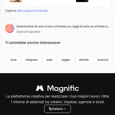
Esplora
altre opzioni musicali
Animazione di una croce cristiana su raggi di sole su sfondo arancione e giallo
VectorFusionArt
Ti potrebbe anche interessare
Premium
Premium
Generato dall'IA
Premium
Premium
Generato da
luce
religioso
sole
raggio
sfondo
arancione
La piattaforma creativa per realizzare i tuoi migliori lavori. Oltre
1 milione di abbonati tra creativi, imprese, agenzie e studi.
Italiano