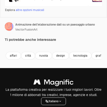
Esplora
altre opzioni musicali
Animazione dell'elaborazione dati su un paesaggio urbano
VectorFusionArt
Ti potrebbe anche interessare
Premium
Premium
Generato dall'IA
Premium
Premium
affari
città
nuvola
design
tecnologia
grafico
La piattaforma creativa per realizzare i tuoi migliori lavori. Oltre
1 milione di abbonati tra creativi, imprese, agenzie e studi.
Italiano