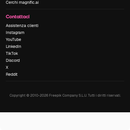
Cerchi magnific.ai
Contattaci
Assistenza clienti
Instagram
YouTube
LinkedIn
TikTok
Discord
X
Reddit
Copyright © 2010-
2026
Freepik Company S.L.U.
Tutti i diritti riservati
.