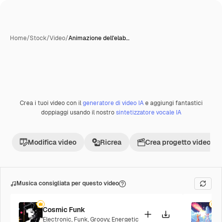
Home
/
Stock
/
Video
/
Animazione dell'elab…
Creata con IA
Crea i tuoi video con il
generatore di video IA
e aggiungi fantastici
Premium
doppiaggi usando il nostro
sintetizzatore vocale IA
Modifica video
Ricrea
Crea progetto video
Musica consigliata per questo video
Cosmic Funk
F
Electronic
,
Funk
,
Groovy
,
Energetic
P