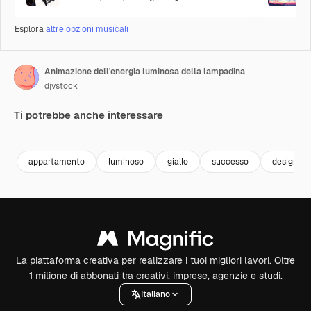
Esplora
altre opzioni musicali
Animazione dell'energia luminosa della lampadina
djvstock
Ti potrebbe anche interessare
Premium
Premium
Premium
Premium
appartamento
luminoso
giallo
successo
design
La piattaforma creativa per realizzare i tuoi migliori lavori. Oltre
1 milione di abbonati tra creativi, imprese, agenzie e studi.
Italiano