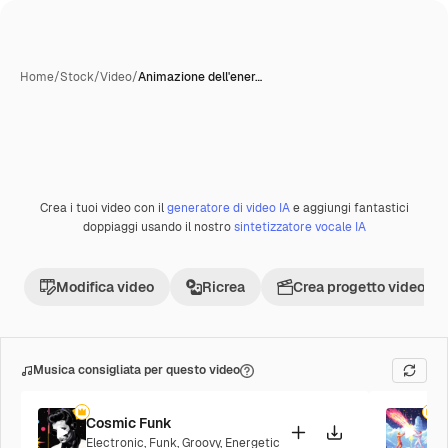
Home
/
Stock
/
Video
/
Animazione dell'ener…
Crea i tuoi video con il
generatore di video IA
e aggiungi fantastici
Premium
doppiaggi usando il nostro
sintetizzatore vocale IA
Modifica video
Ricrea
Crea progetto video
Musica consigliata per questo video
Cosmic Funk
F
Electronic
,
Funk
,
Groovy
,
Energetic
P