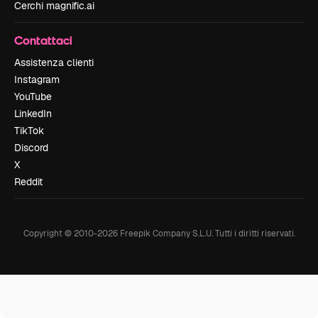
Cerchi magnific.ai
Contattaci
Assistenza clienti
Instagram
YouTube
LinkedIn
TikTok
Discord
X
Reddit
Copyright © 2010-
2026
Freepik Company S.L.U.
Tutti i diritti riservati
.