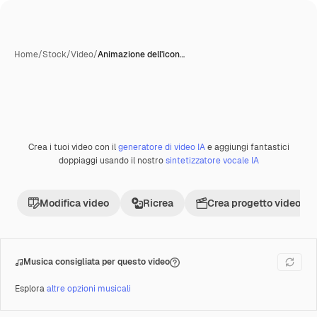
Home
/
Stock
/
Video
/
Animazione dell'icon…
Creata con IA
Crea i tuoi video con il
generatore di video IA
e aggiungi fantastici
Premium
doppiaggi usando il nostro
sintetizzatore vocale IA
Modifica video
Ricrea
Crea progetto video
Musica consigliata per questo video
Esplora
altre opzioni musicali