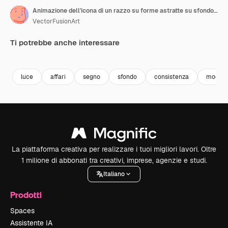
Animazione dell'icona di un razzo su forme astratte su sfondo giallo
VectorFusionArt
Ti potrebbe anche interessare
Premium
Premium
Generato dall'IA
luce
affari
segno
sfondo
consistenza
moder
La piattaforma creativa per realizzare i tuoi migliori lavori. Oltre
1 milione di abbonati tra creativi, imprese, agenzie e studi.
Italiano
Prodotti
Spaces
Assistente IA