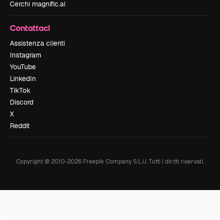
Cerchi magnific.ai
Contattaci
Assistenza clienti
Instagram
YouTube
LinkedIn
TikTok
Discord
X
Reddit
Copyright © 2010-
2026
Freepik Company S.L.U.
Tutti i diritti riservati
.