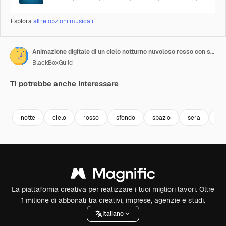
Esplora
altre opzioni musicali
Animazione digitale di un cielo notturno nuvoloso rosso con stelle scintillanti
BlackBoxGuild
Ti potrebbe anche interessare
Premium
Premium
Premium
Premium
notte
cielo
rosso
sfondo
spazio
sera
nu
La piattaforma creativa per realizzare i tuoi migliori lavori. Oltre
1 milione di abbonati tra creativi, imprese, agenzie e studi.
Italiano