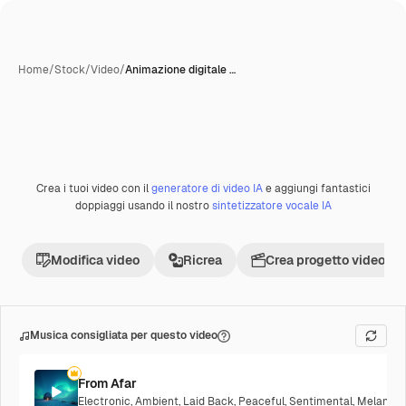
Home
/
Stock
/
Video
/
Animazione digitale …
Crea i tuoi video con il
generatore di video IA
e aggiungi fantastici
Premium
doppiaggi usando il nostro
sintetizzatore vocale IA
Modifica video
Ricrea
Crea progetto video
Musica consigliata per questo video
From Afar
Electronic
,
Ambient
,
Laid Back
,
Peaceful
,
Sentimental
,
Melancho