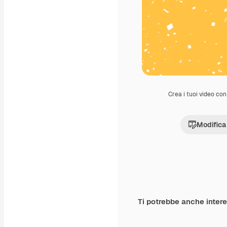
Crea i tuoi video con 
Modifica
Ti potrebbe anche inter
Premium
Premium
Generato dall'IA