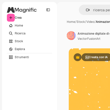
Crea
Home
/
Stock
/
Video
/
Animazion
Home
Ricerca
VectorFusionArt
Stock
Esplora
Strumenti
Creata con IA
Premium