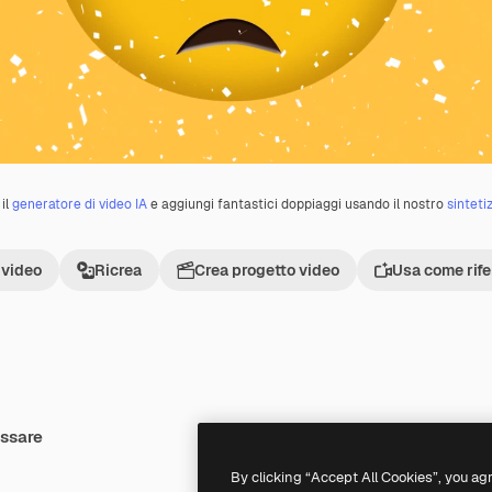
il
generatore di video IA
e aggiungi fantastici doppiaggi usando il nostro
sinteti
 video
Ricrea
Crea progetto video
Usa come rif
essare
Premium
Premium
Generato dall'IA
By clicking “Accept All Cookies”, you ag