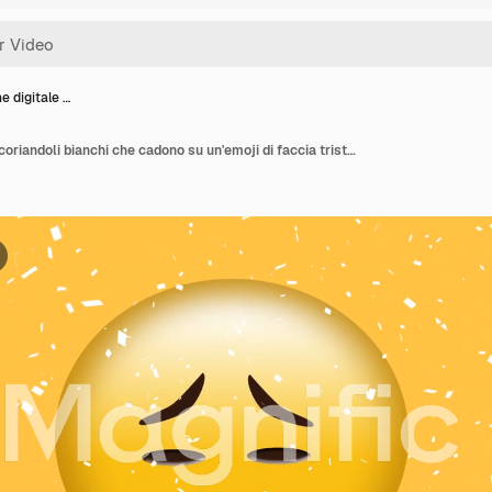
e digitale …
Animazione digitale di coriandoli bianchi che cadono su un'emoji di faccia triste su sfondo giallo