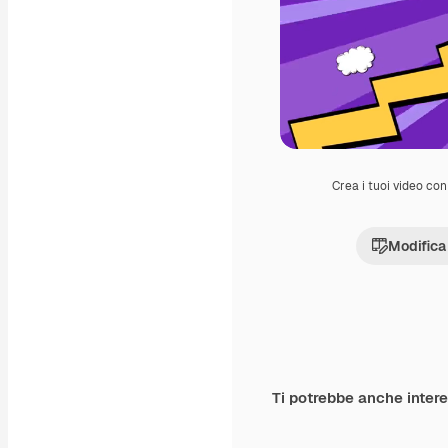
Crea i tuoi video con 
Modifica
Ti potrebbe anche inter
Premium
Premium