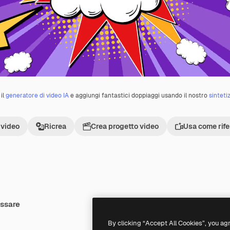
il
generatore di video IA
e aggiungi fantastici doppiaggi usando il nostro
sinteti
 video
Ricrea
Crea progetto video
Usa come rif
essare
Premium
Premium
By clicking “Accept All Cookies”, you ag