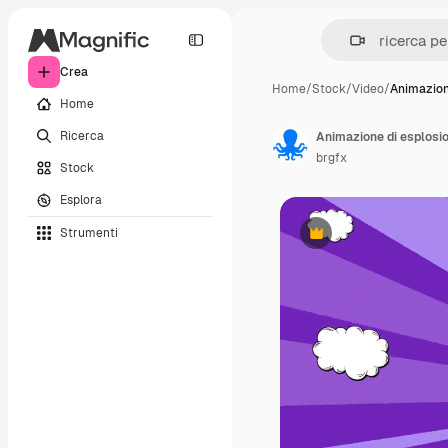
Crea
Home
/
Stock
/
Video
/
Animazion
Home
Ricerca
Animazione di esplosio
brgfx
Stock
Esplora
Strumenti
Premium