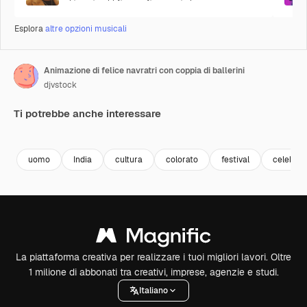
Esplora
altre opzioni musicali
Animazione di felice navratri con coppia di ballerini
djvstock
Ti potrebbe anche interessare
Premium
Premium
Premium
Premium
uomo
India
cultura
colorato
festival
celebraz
La piattaforma creativa per realizzare i tuoi migliori lavori. Oltre
1 milione di abbonati tra creativi, imprese, agenzie e studi.
Italiano