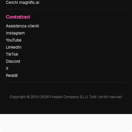
Cerchi magnific.ai
Contattaci
Assistenza clienti
Instagram
YouTube
LinkedIn
TikTok
Discord
X
Reddit
Copyright © 2010-
2026
Freepik Company S.L.U.
Tutti i diritti riservati
.