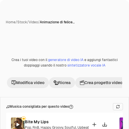
Home
/
Stock
/
Video
/
Animazione di felice…
Crea i tuoi video con il
generatore di video IA
e aggiungi fantastici
Premium
doppiaggi usando il nostro
sintetizzatore vocale IA
Modifica video
Ricrea
Crea progetto video
Musica consigliata per questo video
Bite My Lips
Pop
,
RnB
,
Happy
,
Groovy
,
Soulful
,
Upbeat