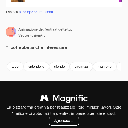
Esplora
altre opzioni musicali
Animazione del festival delle luci
VectorFusionArt
Ti potrebbe anche interessare
Premium
Premium
Premium
Premium
Generato da
luce
splendore
sfondo
vacanza
marrone
neo
La piattaforma creativa per realizzare i tuoi migliori lavori. Oltre
1 milione di abbonati tra creativi, imprese, agenzie e studi.
Italiano