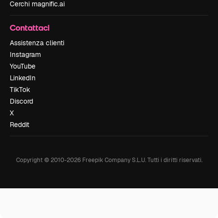
Cerchi magnific.ai
Contattaci
Assistenza clienti
Instagram
YouTube
LinkedIn
TikTok
Discord
X
Reddit
Copyright © 2010-
2026
Freepik Company S.L.U.
Tutti i diritti riservati
.