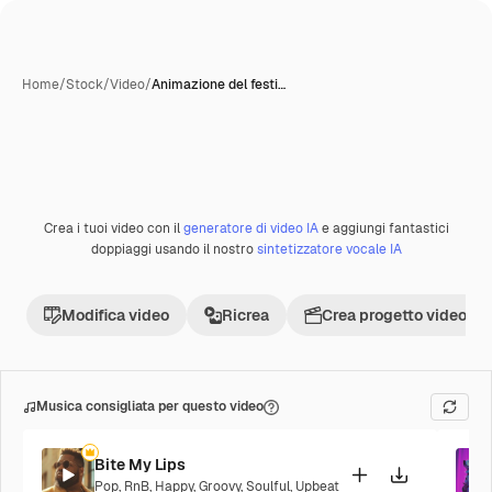
Home
/
Stock
/
Video
/
Animazione del festi…
Creata con IA
Crea i tuoi video con il
generatore di video IA
e aggiungi fantastici
Premium
doppiaggi usando il nostro
sintetizzatore vocale IA
Modifica video
Ricrea
Crea progetto video
Musica consigliata per questo video
Bite My Lips
Pop
,
RnB
,
Happy
,
Groovy
,
Soulful
,
Upbeat