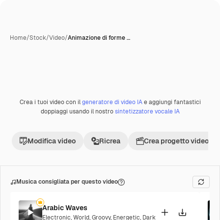
Home
/
Stock
/
Video
/
Animazione di forme …
Creata con IA
Crea i tuoi video con il
generatore di video IA
e aggiungi fantastici
Premium
doppiaggi usando il nostro
sintetizzatore vocale IA
Modifica video
Ricrea
Crea progetto video
Musica consigliata per questo video
Arabic Waves
Electronic
,
World
,
Groovy
,
Energetic
,
Dark