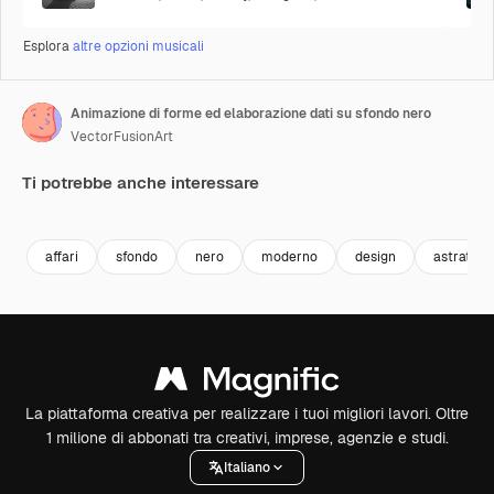
Esplora
altre opzioni musicali
Animazione di forme ed elaborazione dati su sfondo nero
VectorFusionArt
Ti potrebbe anche interessare
Premium
Premium
Premium
Premium
Generato da
affari
sfondo
nero
moderno
design
astratto
La piattaforma creativa per realizzare i tuoi migliori lavori. Oltre
1 milione di abbonati tra creativi, imprese, agenzie e studi.
Italiano