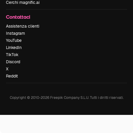
Cerchi magnific.ai
Contattaci
Assistenza clienti
Instagram
YouTube
LinkedIn
TikTok
Discord
X
Reddit
Copyright © 2010-
2026
Freepik Company S.L.U.
Tutti i diritti riservati
.