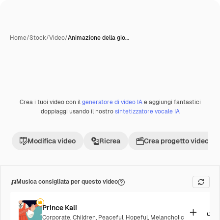
Home
/
Stock
/
Video
/
Animazione della gio…
Creata con IA
Crea i tuoi video con il
generatore di video IA
e aggiungi fantastici
Premium
doppiaggi usando il nostro
sintetizzatore vocale IA
Modifica video
Ricrea
Crea progetto video
Musica consigliata per questo video
Prince Kali
Corporate
,
Children
,
Peaceful
,
Hopeful
,
Melancholic