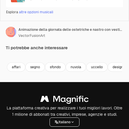
Esplora
altre opzioni musicali
Animazione della giornata delle ostetriche e nastro con vestiti per bambini e uccelli su sfondo rosa con nuvole
VectorFusionArt
Ti potrebbe anche interessare
Premium
Premium
Generato dall'IA
Premium
Premium
Generato da
affari
segno
sfondo
nuvola
uccello
design
La piattaforma creativa per realizzare i tuoi migliori lavori. Oltre
1 milione di abbonati tra creativi, imprese, agenzie e studi.
Italiano