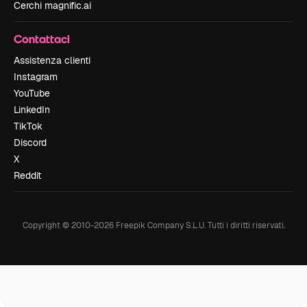
Cerchi magnific.ai
Contattaci
Assistenza clienti
Instagram
YouTube
LinkedIn
TikTok
Discord
X
Reddit
Copyright © 2010-
2026
Freepik Company S.L.U.
Tutti i diritti riservati
.