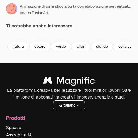
Animazione di un grafico a torta con elaborazione percentuale su sfondo verde.
VectorFusionArt
Ti potrebbe anche interessare
Premium
Premium
Generato dall'IA
Premium
Premium
Generato da
natura
colore
verde
affari
sfondo
consistenz
La piattaforma creativa per realizzare i tuoi migliori lavori. Oltre
1 milione di abbonati tra creativi, imprese, agenzie e studi.
Italiano
Prodotti
Spaces
Assistente IA