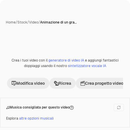
Home
/
Stock
/
Video
/
Animazione di un gra…
Creata con IA
Crea i tuoi video con il
generatore di video IA
e aggiungi fantastici
Premium
doppiaggi usando il nostro
sintetizzatore vocale IA
Modifica video
Ricrea
Crea progetto video
Musica consigliata per questo video
Esplora
altre opzioni musicali