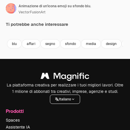
Animazione di un'icona emoji su sfondo blu.
VectorFusionArt
Ti potrebbe anche interessare
Premium
Premium
Generato dall'IA
Premium
Premium
blu
affari
segno
sfondo
media
design
te
La piattaforma creativa per realizzare i tuoi migliori lavori. Oltre
1 milione di abbonati tra creativi, imprese, agenzie e studi.
Italiano
Prodotti
Spaces
Assistente IA