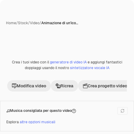
Home
/
Stock
/
Video
/
Animazione di un'ico…
Creata con IA
Crea i tuoi video con il
generatore di video IA
e aggiungi fantastici
Premium
doppiaggi usando il nostro
sintetizzatore vocale IA
Modifica video
Ricrea
Crea progetto video
Musica consigliata per questo video
Esplora
altre opzioni musicali