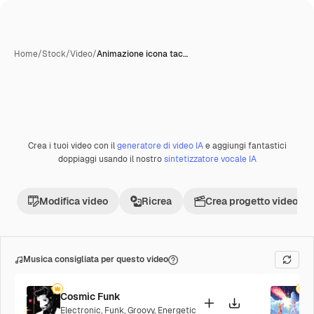
Home
/
Stock
/
Video
/
Animazione icona tac…
Crea i tuoi video con il
generatore di video IA
e aggiungi fantastici
Premium
doppiaggi usando il nostro
sintetizzatore vocale IA
Modifica video
Ricrea
Crea progetto video
Musica consigliata per questo video
Cosmic Funk
F
Electronic
,
Funk
,
Groovy
,
Energetic
P