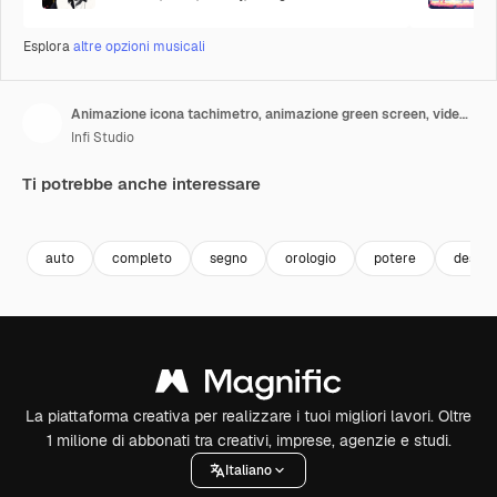
Esplora
altre opzioni musicali
Animazione icona tachimetro, animazione green screen, video 4k, indicatore di livello, servizio clienti, elettrico.
Infi Studio
Ti potrebbe anche interessare
Premium
Premium
Premium
Premium
auto
completo
segno
orologio
potere
design
La piattaforma creativa per realizzare i tuoi migliori lavori. Oltre
1 milione di abbonati tra creativi, imprese, agenzie e studi.
Italiano