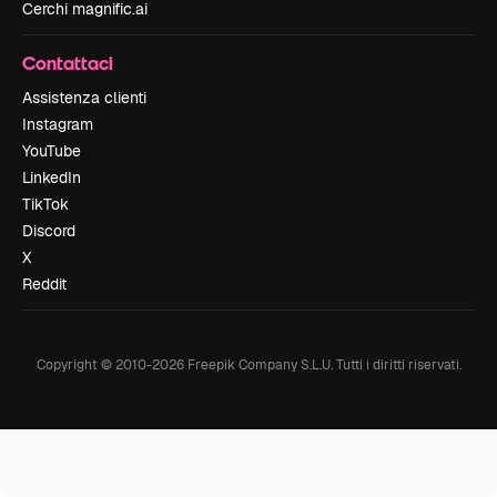
Cerchi magnific.ai
Contattaci
Assistenza clienti
Instagram
YouTube
LinkedIn
TikTok
Discord
X
Reddit
Copyright © 2010-
2026
Freepik Company S.L.U.
Tutti i diritti riservati
.