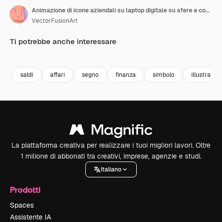
Animazione di icone aziendali su laptop digitale su sfere e codice binario su elaborazione dati
VectorFusionArt
Ti potrebbe anche interessare
Premium
Premium
Generato dall'IA
Premium
Premium
Generato da
saldi
affari
segno
finanza
simbolo
illustrazio
La piattaforma creativa per realizzare i tuoi migliori lavori. Oltre
1 milione di abbonati tra creativi, imprese, agenzie e studi.
Italiano
Prodotti
Spaces
Assistente IA