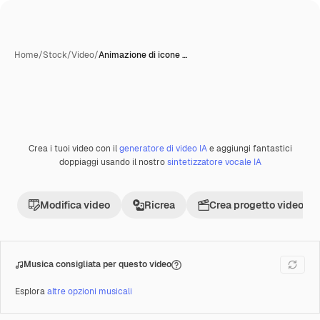
Home
/
Stock
/
Video
/
Animazione di icone …
Creata con IA
Crea i tuoi video con il
generatore di video IA
e aggiungi fantastici
Premium
doppiaggi usando il nostro
sintetizzatore vocale IA
Modifica video
Ricrea
Crea progetto video
Musica consigliata per questo video
Esplora
altre opzioni musicali