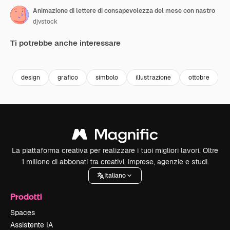
Animazione di lettere di consapevolezza del mese con nastro
djvstock
Ti potrebbe anche interessare
Premium
Premium
Premium
Premium
Generato da
design
grafico
simbolo
illustrazione
ottobre
La piattaforma creativa per realizzare i tuoi migliori lavori. Oltre
1 milione di abbonati tra creativi, imprese, agenzie e studi.
Italiano
Prodotti
Spaces
Assistente IA