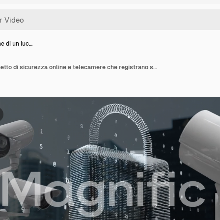
e di un luc…
Animazione di un lucchetto di sicurezza online e telecamere che registrano sopra un paesaggio urbano sullo sfondo.