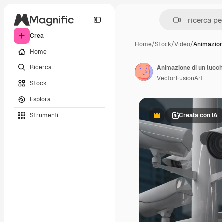
Crea
Home
/
Stock
/
Video
/
Animazion
Home
Ricerca
VectorFusionArt
Stock
Esplora
Strumenti
Creata con IA
Premium