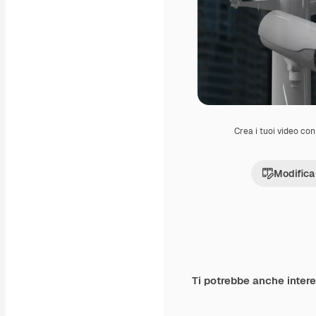
Crea i tuoi video con 
Modifica
Ti potrebbe anche inter
Premium
Premium
Generato dall'IA