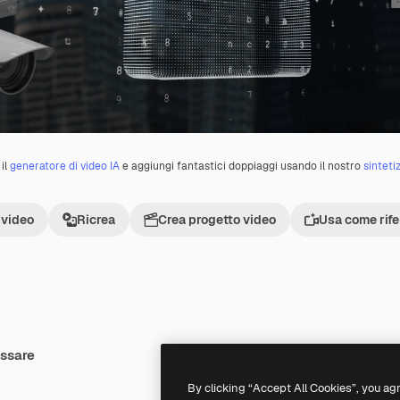
il
generatore di video IA
e aggiungi fantastici doppiaggi usando il nostro
sinteti
 video
Ricrea
Crea progetto video
Usa come rif
essare
Premium
Premium
Generato dall'IA
By clicking “Accept All Cookies”, you ag