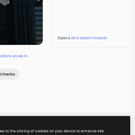
Esplora
altre opzioni musicali
zzatore vocale IA
erimento
Premium
Premium
Generato dall'IA
Premium
Premium
Generato dall'IA
ree to the storing of cookies on your device to enhance site