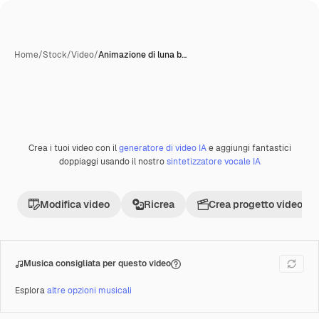
Home
/
Stock
/
Video
/
Animazione di luna b…
Creata con IA
Crea i tuoi video con il
generatore di video IA
e aggiungi fantastici
Premium
doppiaggi usando il nostro
sintetizzatore vocale IA
Modifica video
Ricrea
Crea progetto video
Musica consigliata per questo video
Esplora
altre opzioni musicali