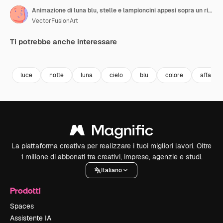
Animazione di luna blu, stelle e lampioncini appesi sopra un ritaglio grigio di città notturna su sfondo bianco.
VectorFusionArt
Ti potrebbe anche interessare
Premium
Premium
Generato dall'IA
Premium
Premium
Generato da
luce
notte
luna
cielo
blu
colore
affari
La piattaforma creativa per realizzare i tuoi migliori lavori. Oltre
1 milione di abbonati tra creativi, imprese, agenzie e studi.
Italiano
Prodotti
Spaces
Assistente IA