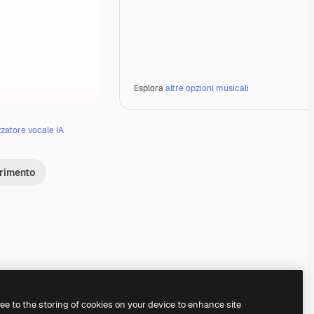
Esplora
altre opzioni musicali
zzatore vocale IA
erimento
Premium
Premium
Premium
Premium
ree to the storing of cookies on your device to enhance site