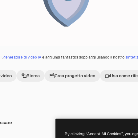
il
generatore di video IA
e aggiungi fantastici doppiaggi usando il nostro
sinteti
 video
Ricrea
Crea progetto video
Usa come rif
essare
Premium
Premium
By clicking “Accept All Cookies”, you ag