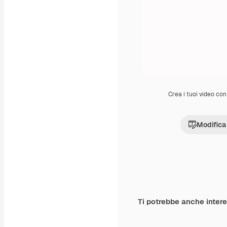
Crea i tuoi video con 
Modifica
Ti potrebbe anche inter
Premium
Premium