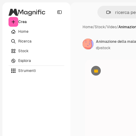
Crea
Home
/
Stock
/
Video
/
Animazion
Home
Ricerca
Animazione della malat
djvstock
Stock
Esplora
Strumenti
Premium