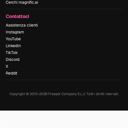
Cerchi magnific.ai
Contattaci
Assistenza clienti
Instagram
YouTube
LinkedIn
TikTok
Discord
X
Reddit
Copyright © 2010-
2026
Freepik Company S.L.U.
Tutti i diritti riservati
.