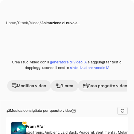
Home
/
Stock
/
Video
/
Animazione di nuvole…
Creata con IA
Crea i tuoi video con il
generatore di video IA
e aggiungi fantastici
Premium
doppiaggi usando il nostro
sintetizzatore vocale IA
Modifica video
Ricrea
Crea progetto video
Musica consigliata per questo video
From Afar
Electronic
,
Ambient
,
Laid Back
,
Peaceful
,
Sentimental
,
Melancho