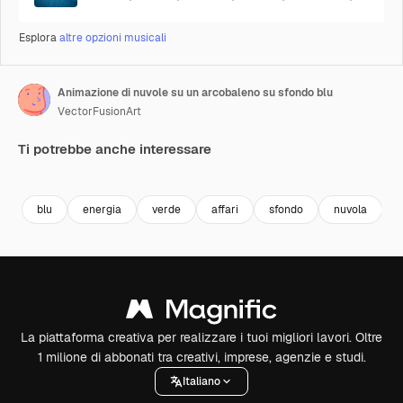
Esplora
altre opzioni musicali
Animazione di nuvole su un arcobaleno su sfondo blu
VectorFusionArt
Ti potrebbe anche interessare
Premium
Premium
Generato dall'IA
Premium
Premium
Generato da
blu
energia
verde
affari
sfondo
nuvola
La piattaforma creativa per realizzare i tuoi migliori lavori. Oltre
1 milione di abbonati tra creativi, imprese, agenzie e studi.
Italiano